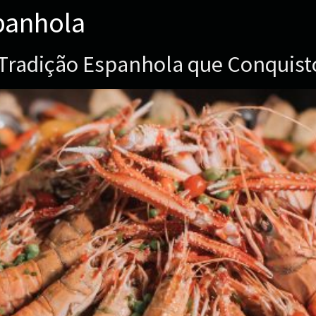
panhola
a Tradição Espanhola que Conquis