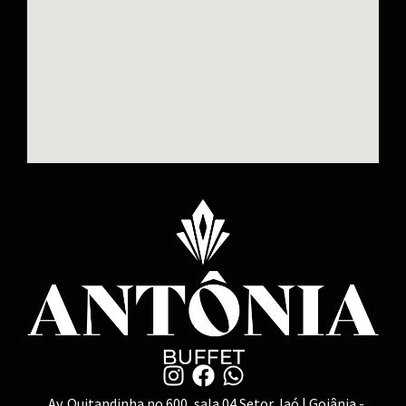
Av. Quitandinha no 600, sala 04 Setor Jaó | Goiânia -