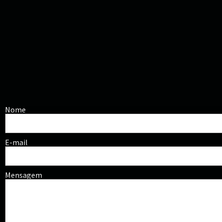
Nome
E-mail
Mensagem