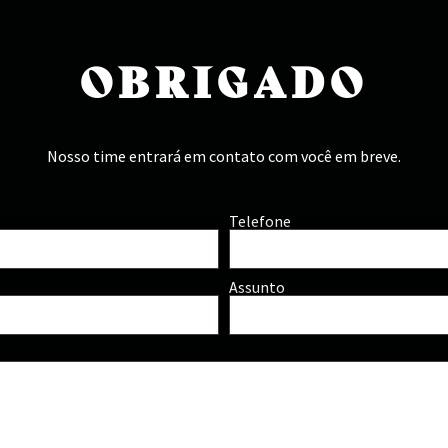
OBRIGADO
Nosso time entrará em contato com você em breve.
Telefone
Assunto